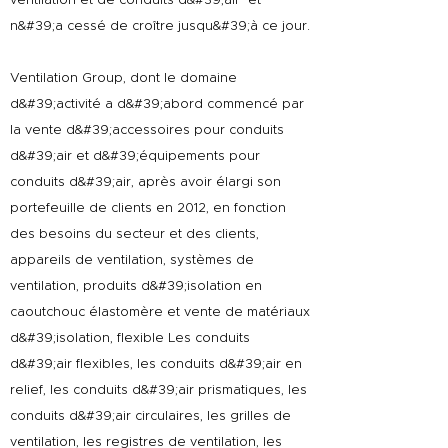
ventilation et de conduits d&#39;air et
n&#39;a cessé de croître jusqu&#39;à ce jour.
Ventilation Group, dont le domaine
d&#39;activité a d&#39;abord commencé par
la vente d&#39;accessoires pour conduits
d&#39;air et d&#39;équipements pour
conduits d&#39;air, après avoir élargi son
portefeuille de clients en 2012, en fonction
des besoins du secteur et des clients,
appareils de ventilation, systèmes de
ventilation, produits d&#39;isolation en
caoutchouc élastomère et vente de matériaux
d&#39;isolation, flexible Les conduits
d&#39;air flexibles, les conduits d&#39;air en
relief, les conduits d&#39;air prismatiques, les
conduits d&#39;air circulaires, les grilles de
ventilation, les registres de ventilation, les