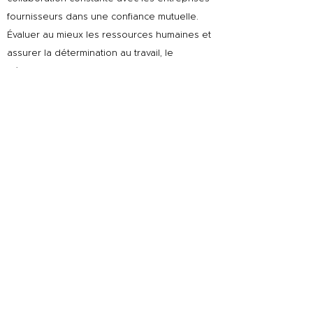
fournisseurs dans une confiance mutuelle.
Évaluer au mieux les ressources humaines et
assurer la détermination au travail, le
développement de la motivation et le
sentiment d&#39;appartenance.
S&#39;assurer que le service fourni est
conforme aux normes internationales, aux
attentes et aux besoins des clients.
Évaluer toutes les activités en tant que
processus, planifier, mettre en œuvre,
contrôler et améliorer continuellement ses
performances. Contribuer à l&#39;économie
turque en utilisant notre structure compétitive
sur les marchés mondiaux.