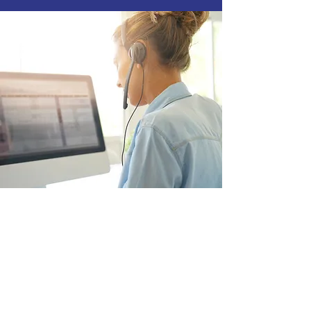
Adresse:
88 Auto 2nd District 1468. Rue.2275.
Numéro de catalogue : 1
Ivedik / ANKARA/TURQUIE
Tél :
0312 395 59 80