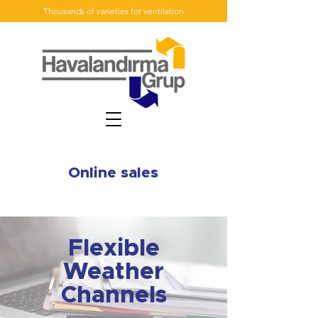
Thousands of varieties for ventilation
Online sales
Flexible
Weather
Channels