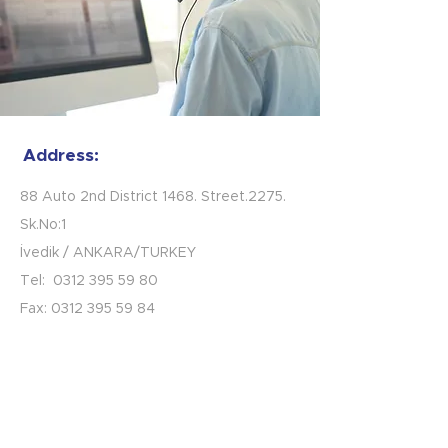
Address:
88 Auto 2nd District 1468. Street.2275.
Sk.No:1
İvedik / ANKARA/TURKEY
Tel:
0312 395 59 80
Fax:
0312 395 59 84
info@havalandirmagrup.com