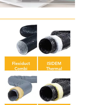
Flexiduct
ISIDEM
Combi
Thermal
Воздуховод
PE –
из
Белый
алюминия,
Неизолированный
полиэстера
металлизированный
и ПВХ
полиэстер