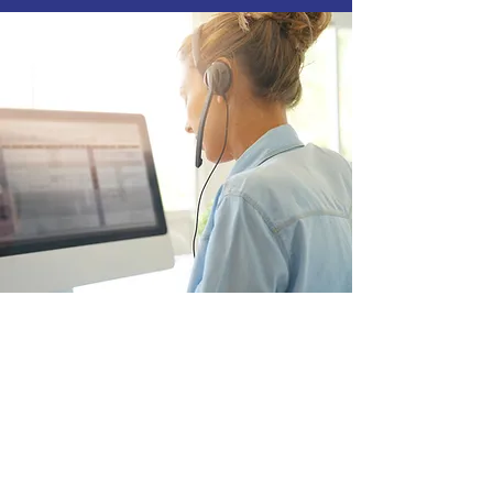
Dirección:
88 Auto 2do Distrito 1468. Calle.2275.
Sk.No:1
İvedik / ANKARA/TURQUÍA
Tel:
0312 395 59 80