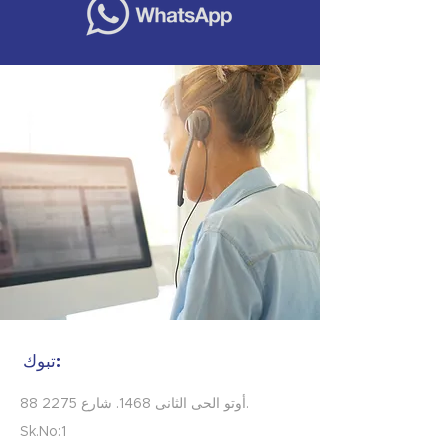
تبوك:
88 أوتو الحى الثانى 1468. شارع 2275.
Sk.No:1