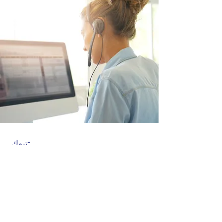
تبوك:
88 أوتو الحى الثانى 1468. شارع 2275.
Sk.No:1
İvedik / أنقرة / تركيا
الهاتف:
0312395 59 80
فاكس:
0312395 59 84