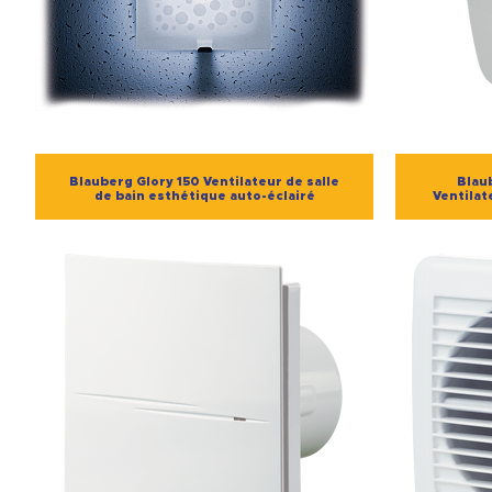
Blauberg Glory 150 Ventilateur de salle
Blau
de bain esthétique auto-éclairé
Ventilat