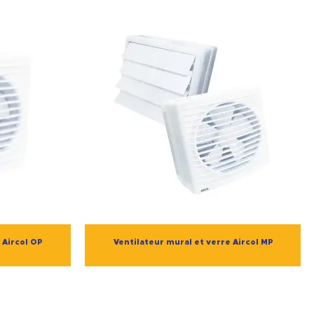
 Aircol OP
Ventilateur mural et verre Aircol MP