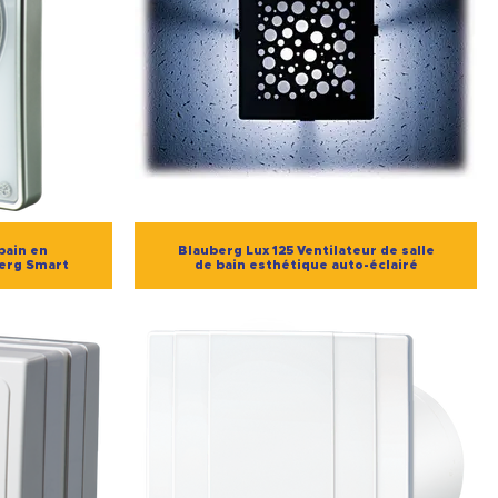
bain en
Blauberg Lux 125 Ventilateur de salle
berg Smart
de bain esthétique auto-éclairé