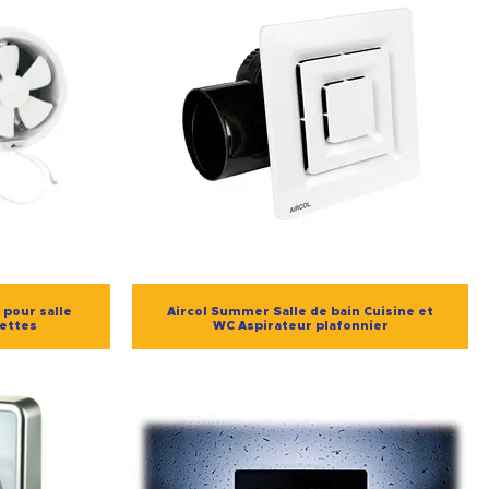
 pour salle
Aircol Summer Salle de bain Cuisine et
lettes
WC Aspirateur plafonnier