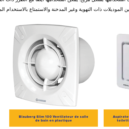
Blauberg Slim 100 Ventilateur de salle
Aspirateu
de bain en plastique
toilet