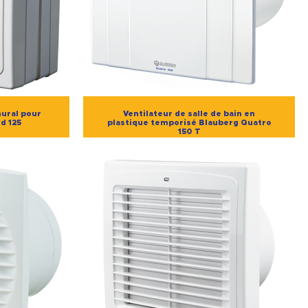
mural pour
Ventilateur de salle de bain en
d 125
plastique temporisé Blauberg Quatro
150 T