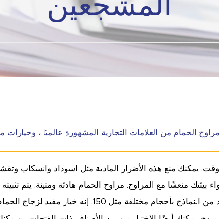
المشجعين
وح الحمام من العلامات التجارية المشهورة عالميًا ، وخيارات م
 الوقت. يمكنك منع هذه الأضرار المادية مثل اسوداد وانسكاب وتق
ك منعشًا مع المراوح. مراوح الحمام هادئة ومتينة. يتم تثبيته على
المنطقة التي ستستخدم فيها نماذج الشفاط ذات الفتحات. هن
هج. يمكنك أيضًا الاختيار من بين الأصناف ذات الفتحات ، ويمكنك