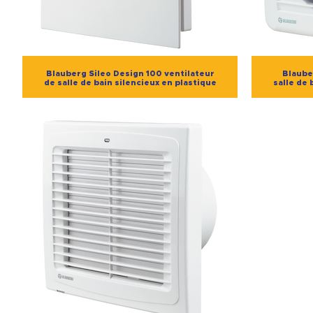
Blauberg Sileo Design 100 ventilateur
Blaube
de salle de bain silencieux en plastique
salle de 