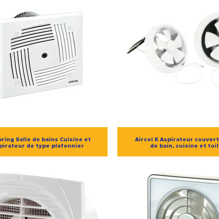
pring Salle de bains Cuisine et
Aircol K Aspirateur couvert
irateur de type plafonnier
de bain, cuisine et toi