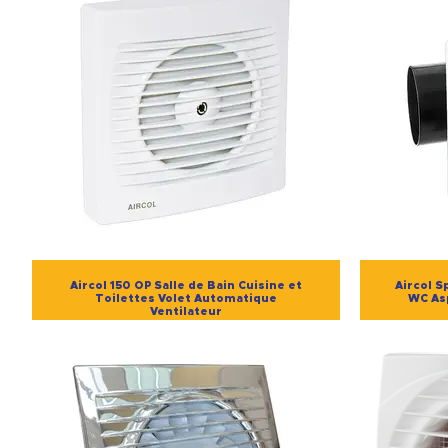
Aircol 150 OP Salle de Bain Cuisine et
Aircol S
Toilettes Volet Automatique
WC Asp
Ventilateur