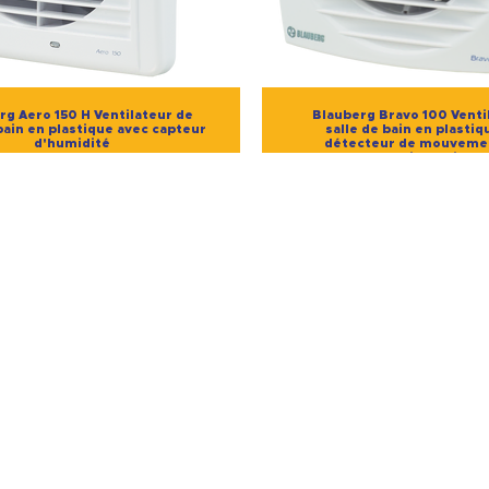
rg Aero 150 H Ventilateur de
Blauberg Bravo 100 Venti
bain en plastique avec capteur
salle de bain en plastiq
d'humidité
détecteur de mouvemen
minuterie