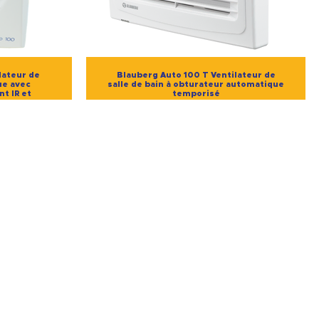
lateur de
Blauberg Auto 100 T Ventilateur de
ue avec
salle de bain à obturateur automatique
t IR et
temporisé