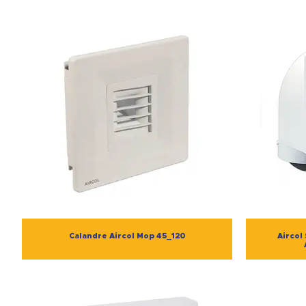
Calandre Aircol Mop 45_120
Aircol