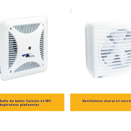
 Salle de bains Cuisine et WC
Ventilateur mural et verre
Aspirateur plafonnier