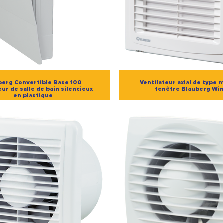
berg Convertible Base 100
Ventilateur axial de type 
eur de salle de bain silencieux
fenêtre Blauberg Win
en plastique