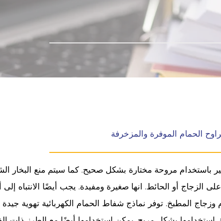
راوح الحمام الموفرة والمزخرفة
شير باستخدام مروحة مختارة بشكل صحيح. كما سيتم منع البخار الش
 الزجاج أو الحائط. انها صغيرة ومفيدة. يجب أيضًا الانتباه إلى أب
اك العديد من النماذج بأحجام مختلفة مثل 150. إنه خيار مفيد لزجاج الحمام وزجاج المطبخ. توفر نماذج شفاط الحمام الكهربائية تهوية جيد
 استخدامها بشكل مريح. يمكن استخدامها أيضًا مع الطرز ذات الفل