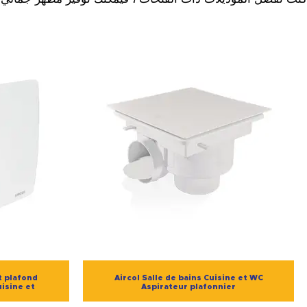
t plafond
Aircol Salle de bains Cuisine et WC
uisine et
Aspirateur plafonnier